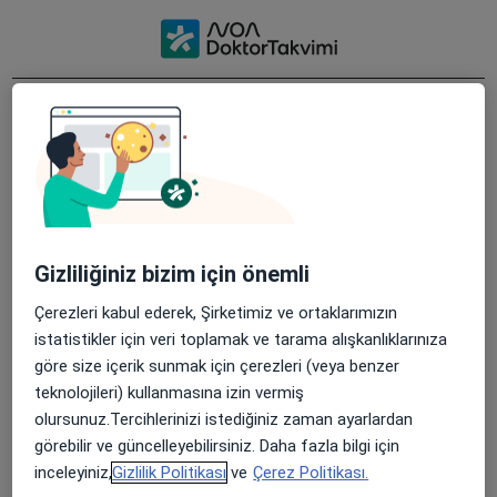
Hesabınızı ücretsiz oluşturun
Noa Notes konsültasyonlarınızı otomatik olarak belgeler.
Böylece hastalarınıza odaklanabilirsiniz.
Sosyal medya aracılığıyla
Google ile devam et
Gizliliğiniz bizim için önemli
Apple ile devam et
Çerezleri kabul ederek, Şirketimiz ve ortaklarımızın
istatistikler için veri toplamak ve tarama alışkanlıklarınıza
göre size içerik sunmak için çerezleri (veya benzer
veya
teknolojileri) kullanmasına izin vermiş
olursunuz.Tercihlerinizi istediğiniz zaman ayarlardan
Kayıt formu aracılığıyla
görebilir ve güncelleyebilirsiniz. Daha fazla bilgi için
inceleyiniz,
Gizlilik Politikası
ve
Çerez Politikası.