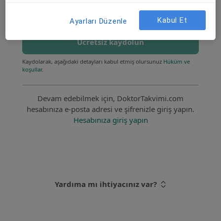
Kabul Et
Ayarları Düzenle
Ücretsiz kaydolun
Kaydolarak, aşağıdaki detayları kabul etmiş olursunuz
Hüküm ve
koşullar.
Devam edebilmek için, DoktorTakvimi.com
hesabınıza e-posta adresi ve şifrenizle giriş yapın.
Hesabınıza giriş yapın
Yardıma mı ihtiyacınız var?